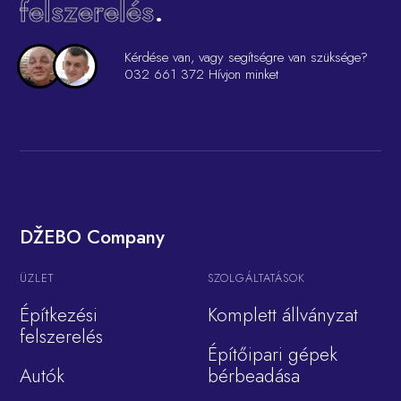
felszerelés
.
Kérdése van, vagy segítségre van szüksége?
032 661 372
Hívjon minket
DŽEBO Company
ÜZLET
SZOLGÁLTATÁSOK
Építkezési
Komplett állványzat
felszerelés
Építőipari gépek
Autók
bérbeadása