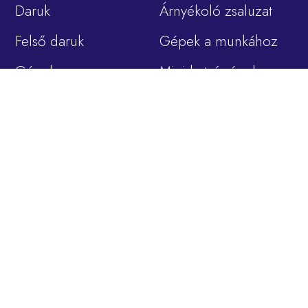
Daruk
Árnyékoló zsaluzat
Felső daruk
Gépek a munkához
Gépek
Mini kotrógépek
Munkagépek
Targoncák
Galvanizálás
Egyéb áruk
OLX
RÓLUNK
NYELV
Vállalat
BA
A mi történelmünk
EN