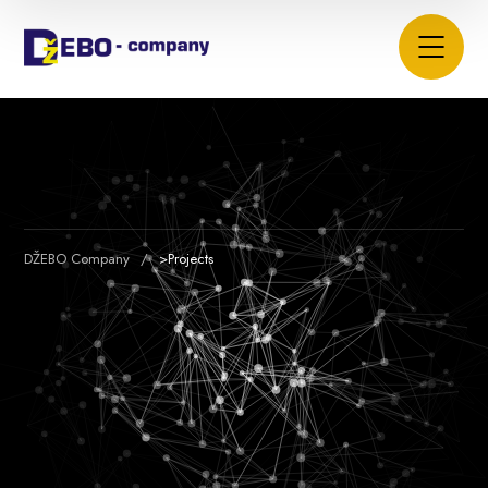
DŽEBO Company
>
Projects