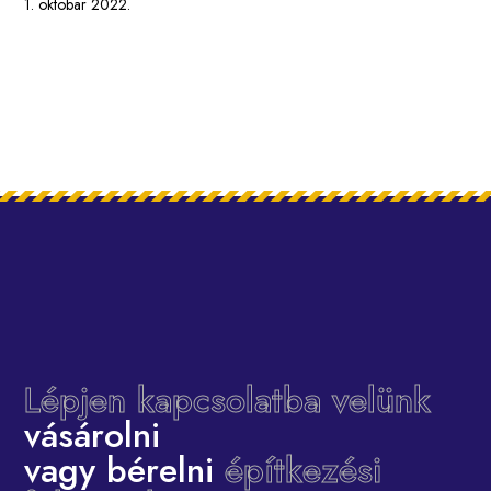
1. oktobar 2022.
Lépjen kapcsolatba velünk
vásárolni
vagy bérelni
építkezési