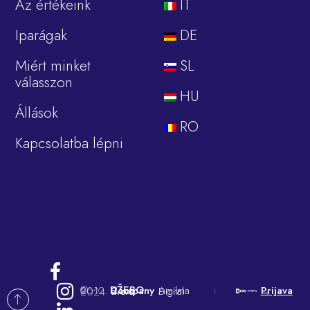
Az értékeink
IT
Iparágak
DE
Miért minket
SL
válasszon
HU
Állások
RO
Kapcsolatba lépni
Prijava
Amilma Digital
→
DŽEBO Company d.o.o.
© 2012. - 2024.