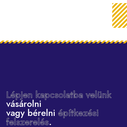
Lépjen kapcsolatba velünk
vásárolni
vagy bérelni
építkezési
felszerelés
.