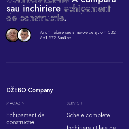
sau inchiriere
echipament
de constructie
.
Ai o întrebare sau ai nevoie de ajutor?
032
661 372
Sună-ne
DŽEBO Company
MAGAZIN
SERVICII
Echipament de
Schele complete
constructie
Inchiriere utilaje de