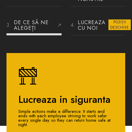
DE CE SĂ NE
LUCREAZA
POZIȚII
ALEGEȚI
CU NOI
DESCHISE
Lucreaza in siguranta
Simple actions make a difference. It starts and
ends with each employee striving to work safer
every single day so they can return home safe at
night.