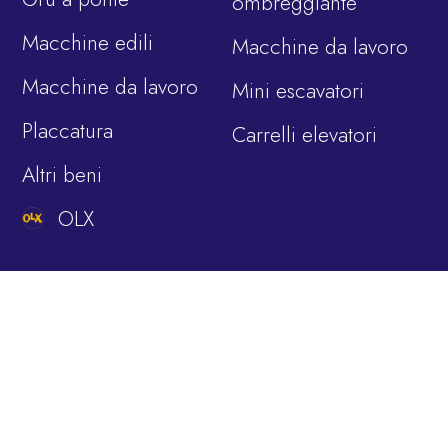
ombreggiante
Macchine edili
Macchine da lavoro
Macchine da lavoro
Mini escavatori
Placcatura
Carrelli elevatori
Altri beni
OLX
CHI SIAMO
LINGUA
Azienda
BA
La nostra storia
EN
I nostri valori
IT