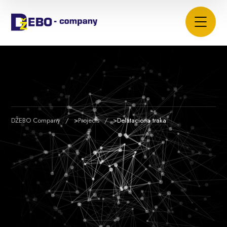
DŽEBO Company
>
Projects
>
Delataciona traka