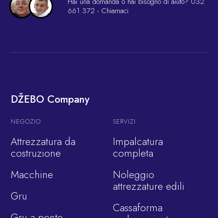
Hai una domanda o hai bisogno di aiuto?
032
661 372
- Chiamaci
DŽEBO Company
NEGOZIO
SERVIZI
Attrezzatura da
Impalcatura
costruzione
completa
Macchine
Noleggio
attrezzature edili
Gru
Cassaforma
Gru a ponte