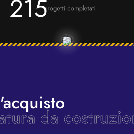
215
progetti completati
'acquisto
zatura da costruzio