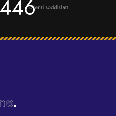
489
clienti soddisfatti
ne
.