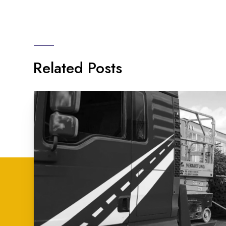
Related Posts
Isporuka Dizalice
Isporuka Dizalice kupcu
LOKACIJA
KOMPANIJA
Bosna i Hercegovina
DŽEBO-Company d.
DOSTAVA
3. oktobar 2022.