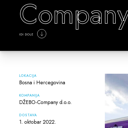
Compan
IDI DOLE
LOKACIJA
Bosna i Hercegovina
KOMPANIJA
DŽEBO-Company d.o.o.
DOSTAVA
1. oktobar 2022.