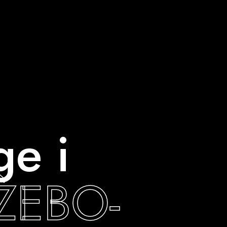
ge i
ŽEBO-