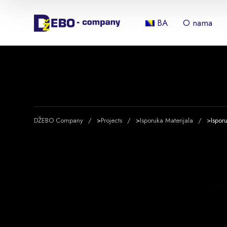
BA
O nama
DŽEBO Company
>
Projects
>
Isporuka Materijala
>
Ispor