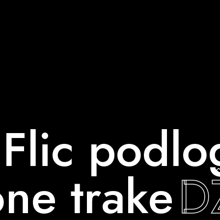
Flic podlo
one trake
D