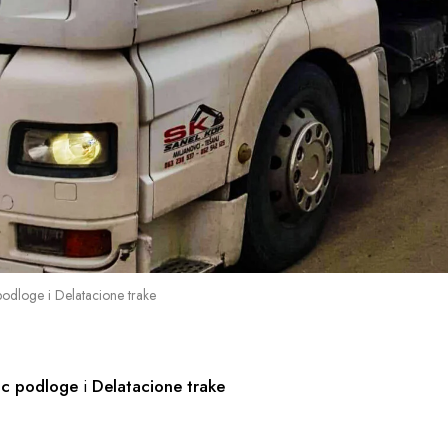
 podloge i Delatacione trake
lic podloge
i
Delatacione trake